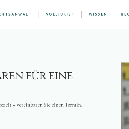
CHTSANWALT
VOLLJURIST
WISSEN
BL
G
WALT SPEZIALISIERT
EINIGE ÜBERLEG
ME
F NARZISSMUS –
ZUM THEMA
CHTSANWALT
NARZISSMUS
EX
RISTIAN NAST
SORGERECHTSSTR
MIT NARZISSTEN
LN
ren für eine
ALLEINIGES
SORGERECHT
BEANTRAGEN
TRENNUNG VON
NARZISSTEN MIT
KINDERN
ezeit – vereinbaren Sie einen Termin.
ISTANBUL-KONV
BEWEISE SICHER