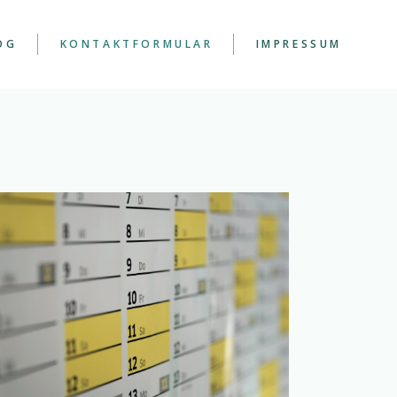
OG
KONTAKTFORMULAR
IMPRESSUM
UNGEN
INE ERFAHRUNGEN
DATENSCHUTZ
KURS – FACHWISSEN
EIT
ENTION
N