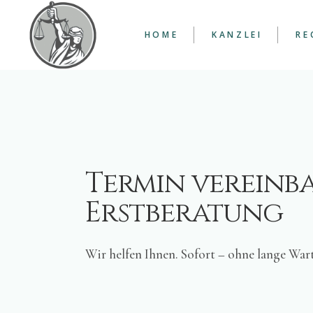
HOME
KANZLEI
RE
KANZLEI HAMBUR
AN
AU
RE
ZWEIGSTELLE
CH
MÜNCHEN
ZWEIGSTELLE KÖ
Termin vereinba
Erstberatung
Wir helfen Ihnen. Sofort – ohne lange Wart